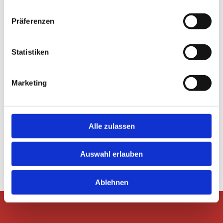
#403327888 | Marianna | stock.adobe.com
Präferenzen
#806810551 | CURIOS | stock.adobe.com
Statistiken
Umsetzung
Marketing
heise homepages |
Homepage erstellen
lassen
Alle zulassen
heise regioconcept |
Online Marketing
Agentur
Auswahl erlauben
Ablehnen