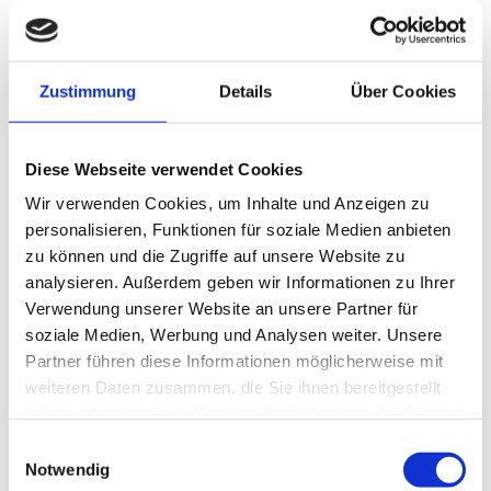
+491718331898

dws-hagemann@t-online.de

Zustimmung
Details
Über Cookies
Diese Webseite verwendet Cookies
BILDQUELLEN
Wir verwenden Cookies, um Inhalte und Anzeigen zu
#12569569 | minicel73 | stock.adobe.com
personalisieren, Funktionen für soziale Medien anbieten
zu können und die Zugriffe auf unsere Website zu
#65316632 | Petr Necas | stock.adobe.com
analysieren. Außerdem geben wir Informationen zu Ihrer
#129604034 | savoieleysse |
Verwendung unserer Website an unsere Partner für
soziale Medien, Werbung und Analysen weiter. Unsere
stock.adobe.com
Partner führen diese Informationen möglicherweise mit
#62670465 | Petr Necas | stock.adobe.com
weiteren Daten zusammen, die Sie ihnen bereitgestellt
haben oder die sie im Rahmen Ihrer Nutzung der Dienste
#430313525 | U. J. Alexander |
gesammelt haben.
Einwilligungsauswahl
stock.adobe.com
Notwendig