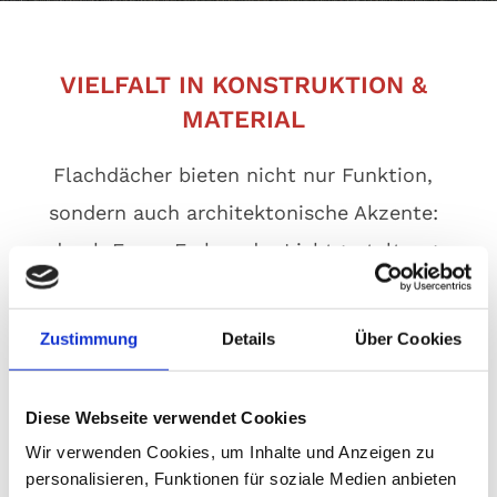
VIELFALT IN KONSTRUKTION &
MATERIAL
Flachdächer bieten nicht nur Funktion,
sondern auch architektonische Akzente:
durch Form, Farbe oder Lichtgestaltung
werden individuelle Akzente realisierbar.
Flachdächer gibt es in vielen Ausführungen
Zustimmung
Details
Über Cookies
– mit verschiedenen Materialoptionen für
Abdichtung und Bauform. Wir beraten Sie
Diese Webseite verwendet Cookies
zu Lösungen, die zu Ihrer Immobilie
Wir verwenden Cookies, um Inhalte und Anzeigen zu
passen.
personalisieren, Funktionen für soziale Medien anbieten