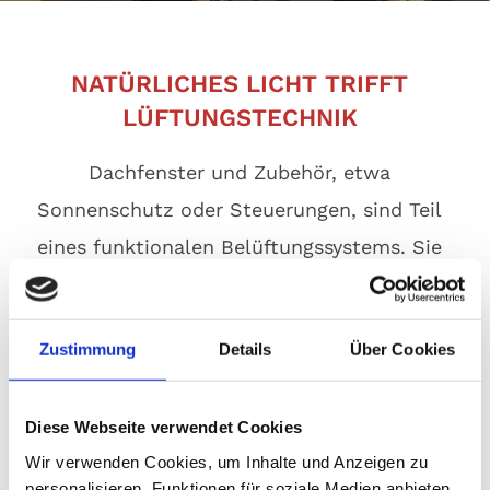
NATÜRLICHES LICHT TRIFFT
LÜFTUNGSTECHNIK
Dachfenster und Zubehör, etwa
Sonnenschutz oder Steuerungen, sind Teil
eines funktionalen Belüftungssystems. Sie
lassen Licht herein und ermöglichen
kontrollierte Luftzufuhr — auch als
Zustimmung
Details
Über Cookies
Rauch- und Wärmeabzug mit moderner
Technik. Einbau, Austausch und
Diese Webseite verwendet Cookies
Zubehörintegration erfolgen technisch
Wir verwenden Cookies, um Inhalte und Anzeigen zu
sauber und ansprechend – mit Blick auf
personalisieren, Funktionen für soziale Medien anbieten